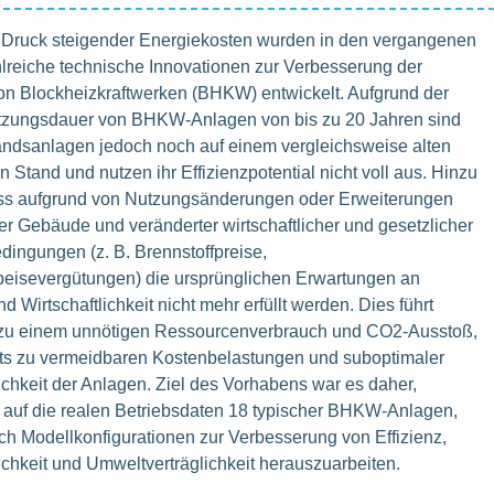
Druck steigender Energiekosten wurden in den vergangenen
lreiche technische Innovationen zur Verbesserung der
von Blockheizkraftwerken (BHKW) entwickelt. Aufgrund der
tzungsdauer von BHKW-Anlagen von bis zu 20 Jahren sind
andsanlagen jedoch noch auf einem vergleichsweise alten
 Stand und nutzen ihr Effizienzpotential nicht voll aus. Hinzu
ss aufgrund von Nutzungsänderungen oder Erweiterungen
r Gebäude und veränderter wirtschaftlicher und gesetzlicher
ngungen (z. B. Brennstoffpreise,
eisevergütungen) die ursprünglichen Erwartungen an
nd Wirtschaftlichkeit nicht mehr erfüllt werden. Dies führt
s zu einem unnötigen Ressourcenverbrauch und CO2-Ausstoß,
ts zu vermeidbaren Kostenbelastungen und suboptimaler
lichkeit der Anlagen. Ziel des Vorhabens war es daher,
auf die realen Betriebsdaten 18 typischer BHKW-Anlagen,
isch Modellkonfigurationen zur Verbesserung von Effizienz,
lichkeit und Umweltverträglichkeit herauszuarbeiten.