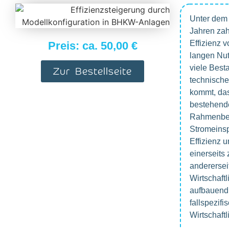
Unter dem 
Jahren zah
Effizienz 
Preis: ca. 50,00 €
langen Nu
viele Best
Zur Bestellseite
technischen
kommt, da
bestehende
Rahmenbedi
Stromeinsp
Effizienz u
einerseit
anderersei
Wirtschaft
aufbauend 
fallspezif
Wirtschaft