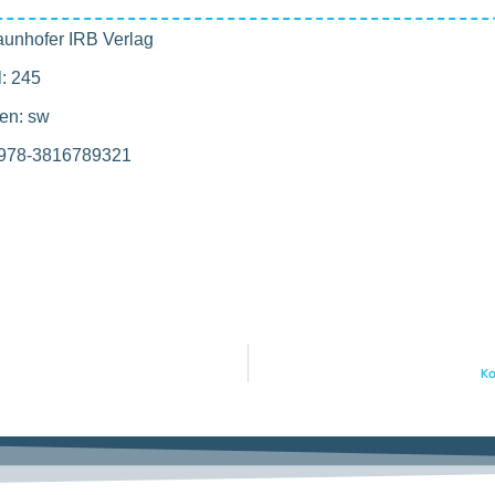
aunhofer IRB Verlag
l: 245
en: sw
 978-3816789321
Ko