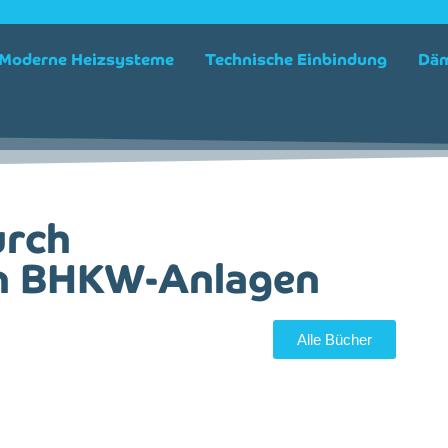
Moderne Heizsysteme
Technische Einbindung
Däm
urch
in BHKW-Anlagen
Alle Bücher