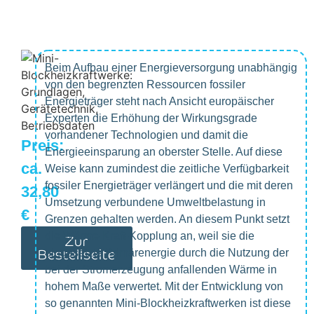
Beim Aufbau einer Energieversorgung unabhängig
von den begrenzten Ressourcen fossiler
Energieträger steht nach Ansicht europäischer
Experten die Erhöhung der Wirkungsgrade
vorhandener Technologien und damit die
Preis:
Energieeinsparung an oberster Stelle. Auf diese
ca.
Weise kann zumindest die zeitliche Verfügbarkeit
fossiler Energieträger verlängert und die mit deren
32,80
Umsetzung verbundene Umweltbelastung in
€
Grenzen gehalten werden. An diesem Punkt setzt
die Wärme-Kraft-Kopplung an, weil sie die
Zur
Bestellseite
eingesetzte Primärenergie durch die Nutzung der
bei der Stromerzeugung anfallenden Wärme in
hohem Maße verwertet. Mit der Entwicklung von
so genannten Mini-Blockheizkraftwerken ist diese