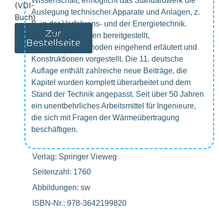
Wissenschaft, ermöglicht das Standardwerk die
Auslegung technischer Apparate und Anlagen, z.
B. in der Verfahrens- und der Energietechnik.
Zur
Dafür werden Daten bereitgestellt,
Bestellseite
Berechnungsmethoden eingehend erläutert und
Konstruktionen vorgestellt. Die 11. deutsche
Auflage enthält zahlreiche neue Beiträge, die
Kapitel wurden komplett überarbeitet und dem
Stand der Technik angepasst. Seit über 50 Jahren
ein unentbehrliches Arbeitsmittel für Ingenieure,
die sich mit Fragen der Wärmeübertragung
beschäftigen.
Verlag: Springer Vieweg
Seitenzahl: 1760
Abbildungen: sw
ISBN-Nr.: 978-3642199820