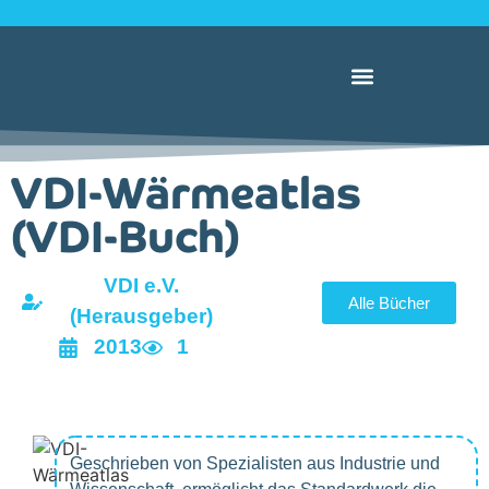
VDI-Wärmeatlas
(VDI-Buch)
VDI e.V.
Alle Bücher
(Herausgeber)
2013
1
Geschrieben von Spezialisten aus Industrie und