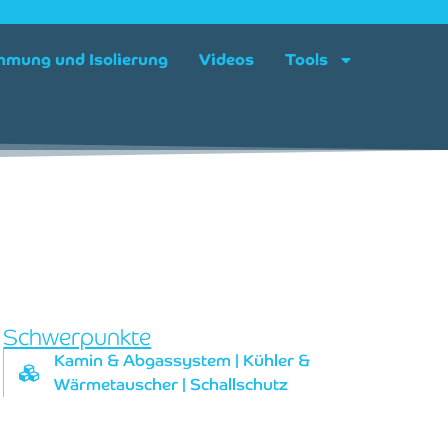
mung und Isolierung
Videos
Tools
Schwerpunkte
Kamin & Abgassystem
|
Kühler &
Wärmetauscher
|
Schallschutz