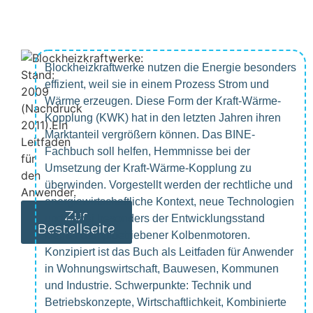
Blockheizkraftwerke nutzen die Energie besonders
effizient, weil sie in einem Prozess Strom und
Wärme erzeugen. Diese Form der Kraft-Wärme-
Kopplung (KWK) hat in den letzten Jahren ihren
Marktanteil vergrößern können. Das BINE-
Fachbuch soll helfen, Hemmnisse bei der
Umsetzung der Kraft-Wärme-Kopplung zu
überwinden. Vorgestellt werden der rechtliche und
energiewirtschaftliche Kontext, neue Technologien
Zur
und dabei besonders der Entwicklungsstand
Bestellseite
kleiner dampfbetriebener Kolbenmotoren.
Konzipiert ist das Buch als Leitfaden für Anwender
in Wohnungswirtschaft, Bauwesen, Kommunen
und Industrie. Schwerpunkte: Technik und
Betriebskonzepte, Wirtschaftlichkeit, Kombinierte