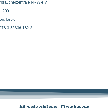
erbraucherzentrale NRW e.V.
l: 200
n: farbig
 978-3-86336-182-2
Marketing-Partner