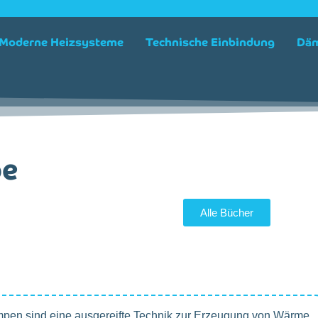
Moderne Heizsysteme
Technische Einbindung
Däm
pe
Alle Bücher
en sind eine ausgereifte Technik zur Erzeugung von Wärme