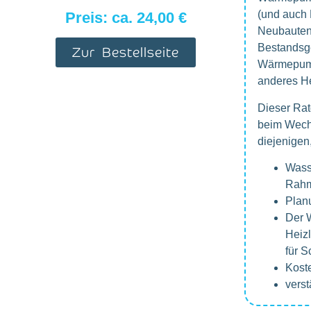
(und auch 
Preis: ca. 24,00 €
Neubauten 
Bestandsge
Zur Bestellseite
Wärmepumpe
anderes H
Dieser Rat
beim Wechs
diejenigen
Wass
Rahm
Planu
Der 
Heizl
für Sc
Koste
verst